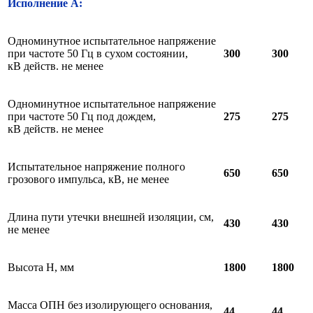
Исполнение А:
Одноминутное испытательное напряжение
при частоте 50 Гц в сухом состоянии,
300
300
кВ действ. не менее
Одноминутное испытательное напряжение
при частоте 50 Гц под дождем,
275
275
кВ действ. не менее
Испытательное напряжение полного
650
650
грозового импульса, кВ, не менее
Длина пути утечки внешней изоляции, см,
430
430
не менее
Высота Н, мм
18
0
0
18
0
0
Масса ОПН без изолирующего основания,
44
44