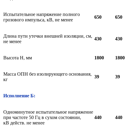
Испытательное напряжение полного
650
650
грозового импульса, кВ, не менее
Длина пути утечки внешней изоляции, см,
430
430
не менее
Высота Н, мм
18
0
0
18
0
0
Масса ОПН без изолирующего основания,
39
39
кг
Исполнение Б:
Одноминутное испытательное напряжение
при частоте 50 Гц в сухом состоянии,
440
440
кВ действ. не менее