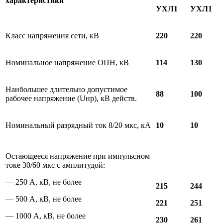
характеристики
УХЛ1
УХЛ1
Класс напряжения сети, кВ
220
220
Номинальное напряжение ОПН, кВ
114
130
Наибольшее длительно допустимое
88
100
рабочее напряжение (Uнр), кВ действ.
Номинальный разрядный ток 8/20 мкс, кА
10
10
Остающееся напряжение при импульсном
токе 30/60 мкс с амплитудой:
— 250 А, кВ, не более
215
244
— 500 А, кВ, не более
221
251
— 1000 А, кВ, не более
230
261