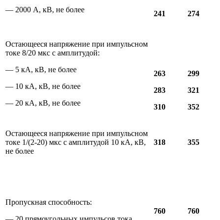
— 2000 А, кВ, не более
241
274
Остающееся напряжение при импульсном
токе 8/20 мкс с амплитудой:
— 5 кА, кВ, не более
263
299
— 10 кА, кВ, не более
283
321
— 20 кА, кВ, не более
310
352
Остающееся напряжение при импульсном
токе 1/(2-20) мкс с амплитудой 10 кА, кВ,
318
355
не более
Пропускная способность:
760
760
— 20 прямоугольных импульсов тока