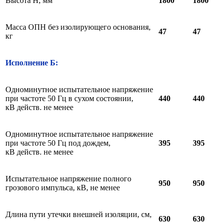
Высота Н, мм
18
0
0
18
0
0
Масса ОПН без изолирующего основания,
47
47
кг
Исполнение Б:
Одноминутное испытательное напряжение
при частоте 50 Гц в сухом состоянии,
440
440
кВ действ. не менее
Одноминутное испытательное напряжение
при частоте 50 Гц под дождем,
395
395
кВ действ. не менее
Испытательное напряжение полного
950
950
грозового импульса, кВ, не менее
Длина пути утечки внешней изоляции, см,
630
630