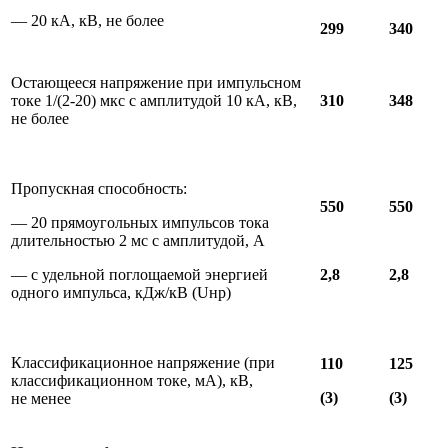
— 20 кА, кВ, не более
299
340
Остающееся напряжение при импульсном
токе 1/(2-20) мкс с амплитудой 10 кА, кВ,
310
348
не более
Пропускная способность:
550
550
— 20 прямоугольных импульсов тока
длительностью 2 мс с амплитудой, А
— с удельной поглощаемой энергией
2,8
2,8
одного импульса, кДж/кВ (Uнр)
Классификационное напряжение (при
110
125
классификационном токе, мА), кВ,
(3)
(3)
не менее