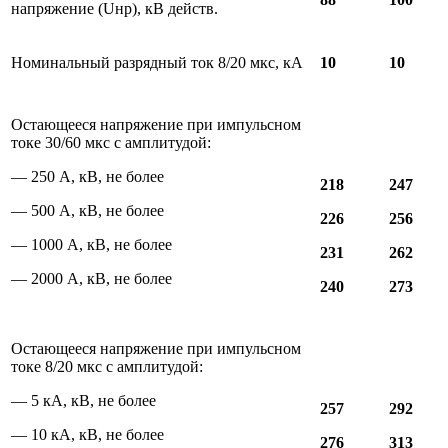
напряжение (Uнр), кВ действ.
Номинальный разрядный ток 8/20 мкс, кА
10
10
Остающееся напряжение при импульсном
токе 30/60 мкс с амплитудой:
— 250 А, кВ, не более
218
247
— 500 А, кВ, не более
226
256
— 1000 А, кВ, не более
231
262
— 2000 А, кВ, не более
240
273
Остающееся напряжение при импульсном
токе 8/20 мкс с амплитудой:
— 5 кА, кВ, не более
257
292
— 10 кА, кВ, не более
276
313