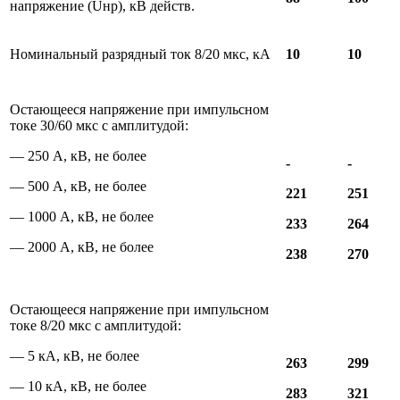
напряжение (Uнр), кВ действ.
Номинальный разрядный ток 8/20 мкс, кА
10
10
Остающееся напряжение при импульсном
токе 30/60 мкс с амплитудой:
— 250 А, кВ, не более
-
-
— 500 А, кВ, не более
221
251
— 1000 А, кВ, не более
233
264
— 2000 А, кВ, не более
238
270
Остающееся напряжение при импульсном
токе 8/20 мкс с амплитудой:
— 5 кА, кВ, не более
263
299
— 10 кА, кВ, не более
283
321