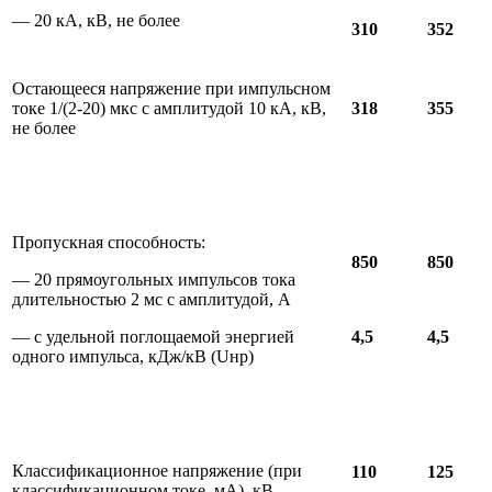
— 20 кА, кВ, не более
310
352
Остающееся напряжение при импульсном
токе 1/(2-20) мкс с амплитудой 10 кА, кВ,
318
355
не более
Пропускная способность:
850
850
— 20 прямоугольных импульсов тока
длительностью 2 мс с амплитудой, А
— с удельной поглощаемой энергией
4,5
4,5
одного импульса, кДж/кВ (Uнр)
Классификационное напряжение (при
110
125
классификационном токе, мА), кВ,