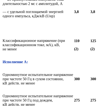
длительностью 2 мс с амплитудой, А
— с удельной поглощаемой энергией
3,8
3,8
одного импульса, кДж/кВ (Uнр)
Классификационное напряжение (при
110
125
классификационном токе, мА), кВ,
(2)
(2)
не менее
Исполнение А:
Одноминутное испытательное напряжение
при частоте 50 Гц в сухом состоянии,
300
300
кВ действ. не менее
Одноминутное испытательное напряжение
при частоте 50 Гц под дождем,
275
275
кВ действ. не менее