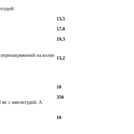
итудой:
13,5
17,0
19,3
 перенапряжений на волне
13,2
10
350
 мс с амплитудой, А
10