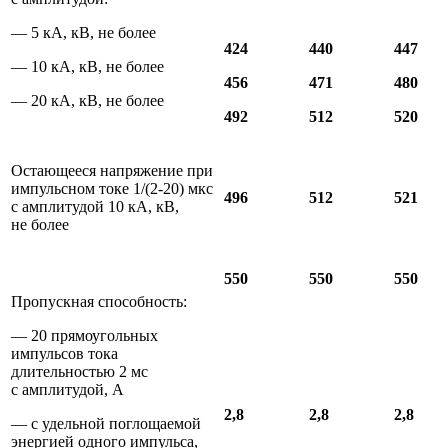
— 5 кА, кВ, не более
424
440
447
— 10 кА, кВ, не более
456
471
480
— 20 кА, кВ, не более
492
512
520
Остающееся напряжение при
импульсном токе 1/(2-20) мкс
496
512
521
с амплитудой 10 кА, кВ,
не более
550
550
550
Пропускная способность:
— 20 прямоугольных
импульсов тока
длительностью 2 мс
с амплитудой, А
2,8
2,8
2,8
— с удельной поглощаемой
энергией одного импульса,