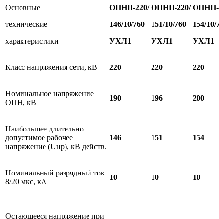
Основные
ОПНП-220/
ОПНП-220/
ОПНП-2
технические
1
46/10/760
1
51/10/760
1
5
4/10/
характеристики
УХЛ1
УХЛ1
УХЛ1
Класс напряжения сети, кВ
220
220
220
Номинальное напряжение
190
196
200
ОПН, кВ
Наибольшее длительно
допустимое рабочее
146
151
154
напряжение (Uнр), кВ действ.
Номинальный разрядный ток
10
10
10
8/20 мкс, кА
Остающееся напряжение при