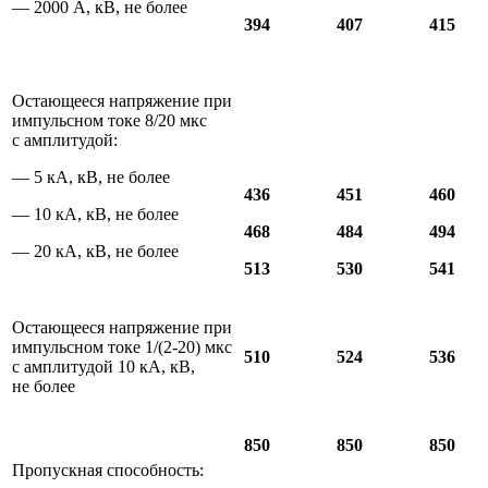
— 2000 А, кВ, не более
394
407
415
Остающееся напряжение при
импульсном токе 8/20 мкс
с амплитудой:
— 5 кА, кВ, не более
436
451
460
— 10 кА, кВ, не более
468
484
494
— 20 кА, кВ, не более
513
530
541
Остающееся напряжение при
импульсном токе 1/(2-20) мкс
510
524
536
с амплитудой 10 кА, кВ,
не более
850
850
850
Пропускная способность: