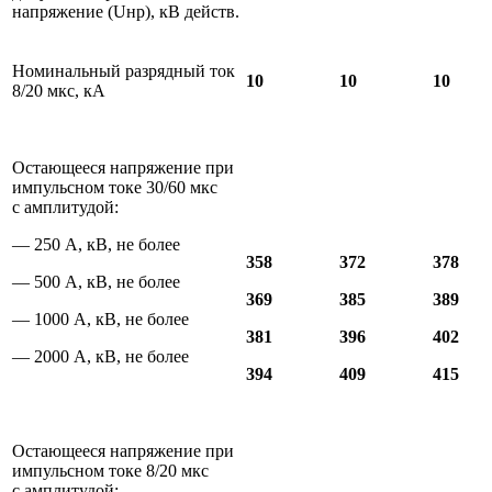
напряжение (Uнр), кВ действ.
Номинальный разрядный ток
10
10
10
8/20 мкс, кА
Остающееся напряжение при
импульсном токе 30/60 мкс
с амплитудой:
— 250 А, кВ, не более
358
372
378
— 500 А, кВ, не более
369
385
389
— 1000 А, кВ, не более
381
396
402
— 2000 А, кВ, не более
394
409
415
Остающееся напряжение при
импульсном токе 8/20 мкс
с амплитудой: