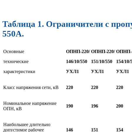
Таблица 1. Ограничители с проп
550А.
Основные
ОПНП-220/
ОПНП-220/
ОПНП-2
технические
1
46/10/550
1
51/10/550
1
54/10/
характеристики
УХЛ1
УХЛ1
УХЛ1
Класс напряжения сети, кВ
220
220
220
Номинальное напряжение
190
196
200
ОПН, кВ
Наибольшее длительно
допустимое рабочее
146
151
154