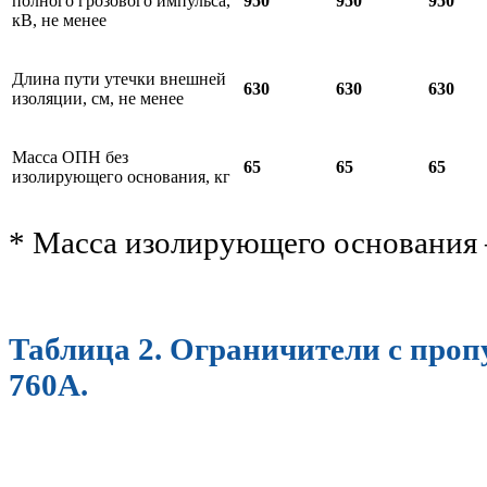
полного грозового импульса,
950
950
950
кВ, не менее
Длина пути утечки внешней
630
630
630
изоляции, см, не менее
Масса ОПН без
65
65
65
изолирующего основания, кг
* Масса изолирующего основания –
Таблица 2. Ограничители с проп
760А.