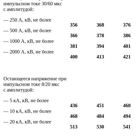
импульсном токе 30/60 мкс
с амплитудой:
— 250 А, кВ, не более
356
368
376
— 500 А, кВ, не более
366
378
386
— 1000 А, кВ, не более
381
394
401
— 2000 А, кВ, не более
400
413
421
Остающееся напряжение при
импульсном токе 8/20 мкс
с амплитудой:
— 5 кА, кВ, не более
436
451
460
— 10 кА, кВ, не более
468
484
494
— 20 кА, кВ, не более
513
530
541