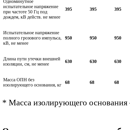
Одноминутное
испытательное напряжение
395
395
395
при частоте 50 Гц под
дождем, кВ действ. не менее
Испытательное напряжение
полного грозового импульса,
950
950
950
кВ, не менее
Длина пути утечки внешней
630
630
630
изоляции, см, не менее
Масса ОПН без
68
68
68
изолирующего основания, кг
* Масса изолирующего основания –