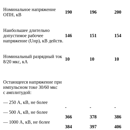
Номинальное напряжение
190
196
200
ОПН, кВ
Наибольшее длительно
допустимое рабочее
146
151
154
напряжение (Uнр), кВ действ.
Номинальный разрядный ток
10
10
10
8/20 мкс, кА
Остающееся напряжение при
импульсном токе 30/60 мкс
с амплитудой:
— 250 А, кВ, не более
-
-
-
— 500 А, кВ, не более
366
378
386
— 1000 А, кВ, не более
384
397
406