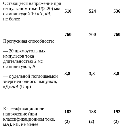
Остающееся напряжение при
импульсном токе 1/(2-20) мкс
510
524
536
с амплитудой 10 кА, кВ,
не более
760
760
760
Пропускная способность:
— 20 прямоугольных
импульсов тока
длительностью 2 мс
с амплитудой, А
3,8
3,8
3,8
— с удельной поглощаемой
энергией одного импульса,
кДж/кВ (Uнр)
Классификационное
182
188
192
напряжение (при
классификационном токе,
(2)
(2)
(2)
мА), кВ, не менее