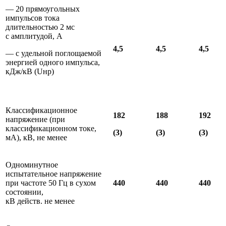
— 20 прямоугольных
импульсов тока
длительностью 2 мс
с амплитудой, А
4,5
4,5
4,5
— с удельной поглощаемой
энергией одного импульса,
кДж/кВ (Uнр)
Классификационное
182
188
192
напряжение (при
классификационном токе,
(3)
(3)
(3)
мА), кВ, не менее
Одноминутное
испытательное напряжение
при частоте 50 Гц в сухом
440
440
440
состоянии,
кВ действ. не менее