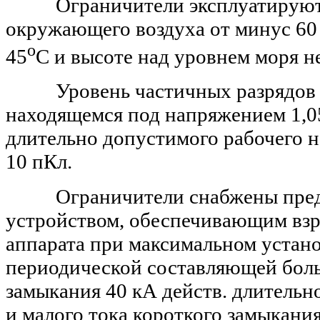
Ограничители эксплуатируются
окружающего воздуха от
минус 60
о
45
С
и
высоте над уровнем моря н
Уровень частичных разрядов 
находящемся под напряжением 1,0
длительно допустимого рабочего н
10
пКл.
Ограничители снабжены пред
устройством, обеспечивающим вз
аппарата при максимальном устан
периодической составляющей боль
замыкания 40
кА действ. длительн
и
малого тока короткого замыкани