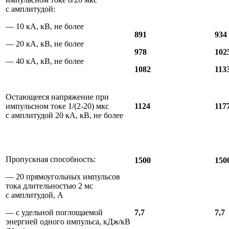
с амплитудой:
— 10 кА, кВ, не более
891
934
— 20 кА, кВ, не более
978
102
— 40 кА, кВ, не более
1082
113
Остающееся напряжение при
импульсном токе 1/(2-20) мкс
1124
117
с амплитудой 20 кА, кВ, не более
Пропускная способность:
1500
150
— 20 прямоугольных импульсов
тока длительностью 2 мс
с амплитудой, А
— с удельной поглощаемой
7,7
7,7
энергией одного импульса, кДж/кВ