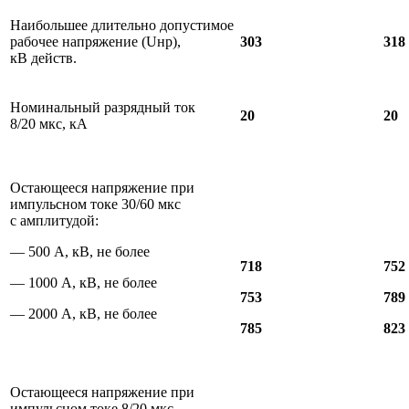
Наибольшее длительно допустимое
рабочее напряжение (Uнр),
303
318
кВ действ.
Номинальный разрядный ток
20
20
8/20 мкс, кА
Остающееся напряжение при
импульсном токе 30/60 мкс
с амплитудой:
— 500 А, кВ, не более
718
752
— 1000 А, кВ, не более
753
789
— 2000 А, кВ, не более
785
823
Остающееся напряжение при
импульсном токе 8/20 мкс