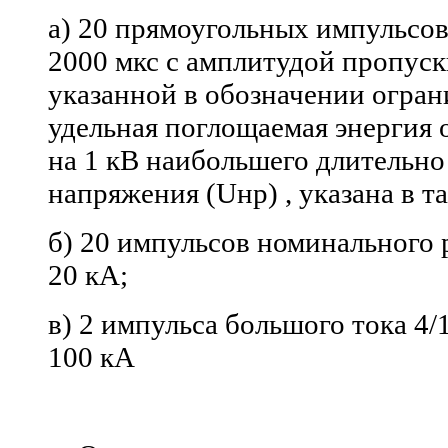
а) 20
прямоугольных импульсов
2000 мкс с
амплитудой пропуск
указанной в
обозначении огран
удельная поглощаемая энергия 
на
1
кВ наибольшего длительно
напряжения (Uнр) , указана в
т
б) 20
импульсов номинального 
20
кА;
в) 2
импульса большого тока 4/1
100
кА